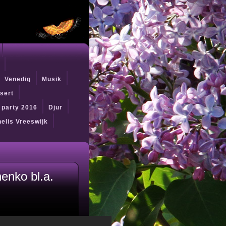
Venedig
Musik
sert
t party 2016
Djur
elis Vreeswijk
henko bl.a.