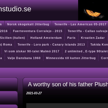
instudio.se
m
Norsk skogskatt Jitterbug
Tenerife - Las Americas 05-2017
 2016
Fuerteventura Corralejo - 2015
Teneriffa - Callao salvaje
Sicilien (Italien)
Holland Amsterdam
Paris
Kroatien Zadar
en) Roma
Tenerife - Loro park - Canary Islands 2013
Takida Kon
Vi som älskar 90-talet Malmö 2017
2 unlimited , E-type 90tale
da
Valje Dansbana 1960
Minnessida till katten Jitterbug
Corn
A worthy son of his father Plus
2021-03-27