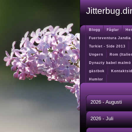
Jitterbug.d
Blogg
Fåglar
He
Fuerteventura Jandia
Turkiet - Side 2013
Ungern
Rom (Itali
Dynazty babel malmö
gästbok
Kontaktsi
Humlor
2026 - Augusti
2026 - Juli