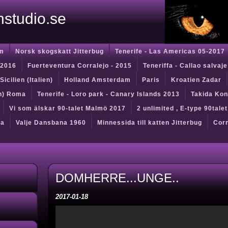
instudio.se
m
Norsk skogskatt Jitterbug
Tenerife - Las Americas 05-2017
 2016
Fuerteventura Corralejo - 2015
Teneriffa - Callao salvaje
Sicilien (Italien)
Holland Amsterdam
Paris
Kroatien Zadar
en) Roma
Tenerife - Loro park - Canary Islands 2013
Takida Kon
Vi som älskar 90-talet Malmö 2017
2 unlimited , E-type 90tale
da
Valje Dansbana 1960
Minnessida till katten Jitterbug
Corn
DOMHERRE...UNGE..
2017-01-18