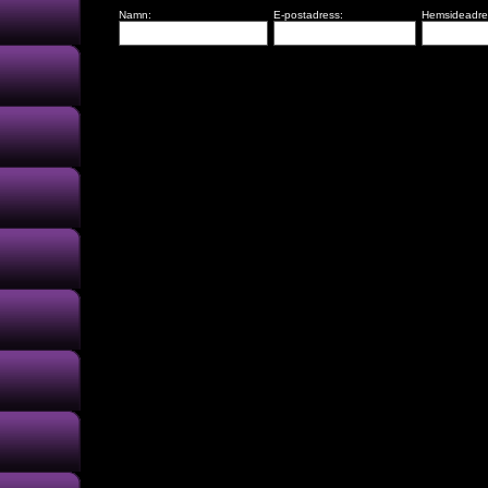
Namn:
E-postadress:
Hemsideadre