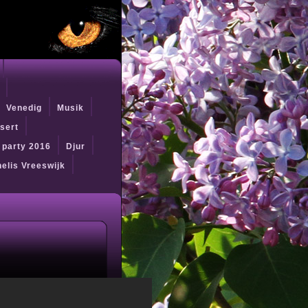
Venedig
Musik
sert
t party 2016
Djur
elis Vreeswijk