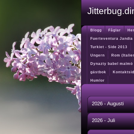
Jitterbug.d
Blogg
Fåglar
He
Fuerteventura Jandia
Turkiet - Side 2013
Ungern
Rom (Itali
Dynazty babel malmö
gästbok
Kontaktsi
Humlor
2026 - Augusti
2026 - Juli