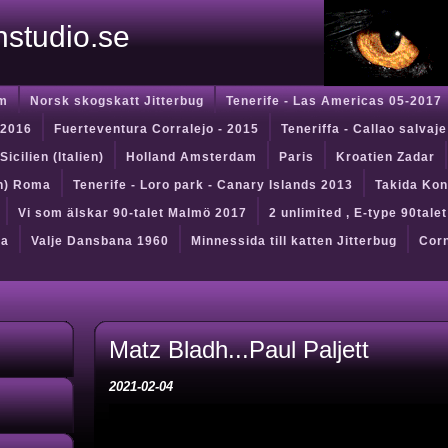
instudio.se
m
Norsk skogskatt Jitterbug
Tenerife - Las Americas 05-2017
 2016
Fuerteventura Corralejo - 2015
Teneriffa - Callao salvaje
Sicilien (Italien)
Holland Amsterdam
Paris
Kroatien Zadar
en) Roma
Tenerife - Loro park - Canary Islands 2013
Takida Kon
Vi som älskar 90-talet Malmö 2017
2 unlimited , E-type 90tale
da
Valje Dansbana 1960
Minnessida till katten Jitterbug
Corn
Matz Bladh...Paul Paljett
2021-02-04