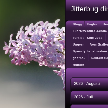
Jitterbug.d
Blogg
Fåglar
He
Fuerteventura Jandia
Turkiet - Side 2013
Ungern
Rom (Itali
Dynazty babel malmö
gästbok
Kontaktsi
Humlor
2026 - Augusti
2026 - Juli