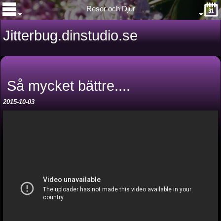
Resor och Djur
Jitterbug.dinstudio.se
Så mycket bättre....
2015-10-03