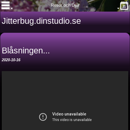
Resor och Djur
Jitterbug.dinstudio.se
Blåsningen...
2020-10-16