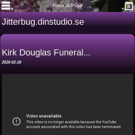
Resor och Djur
Jitterbug.dinstudio.se
Kirk Douglas Funeral...
2020-02-18