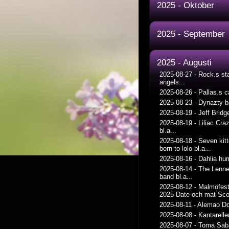
2025 - Oktober
2025 - September
2025 - Augusti
2025-08-27
-
Rock.s st
angels...
2025-08-26
-
Pallas.s ca
2025-08-23
-
Dynazty bl
2025-08-19
-
Jeff Bridge
2025-08-19
-
Liliac Cra
bl.a...
2025-08-18
-
Seven kit
born to lolo bl.a...
2025-08-16
-
Dahlia hum
2025-08-14
-
The Lenne
band bl.a...
2025-08-12
-
Malmöfest
2025 Date och mat Scot
2025-08-11
-
Alemao Do 
2025-08-08
-
Kantarelle
2025-08-07
-
Toma Saba