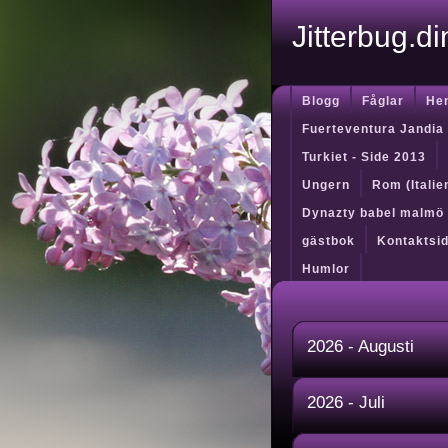
Jitterbug.d
Blogg
Fåglar
He
Fuerteventura Jandia
Turkiet - Side 2013
Ungern
Rom (Itali
Dynazty babel malmö
gästbok
Kontaktsi
Humlor
2026 - Augusti
2026 - Juli