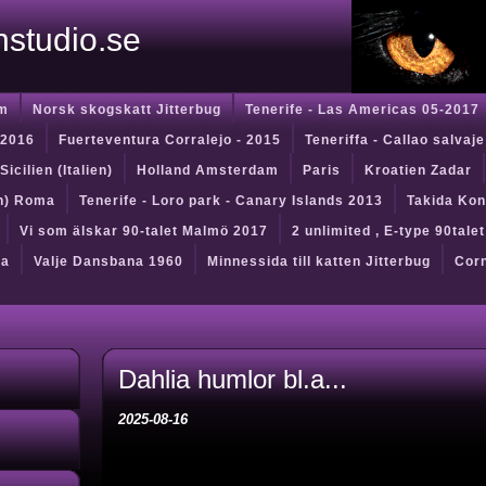
instudio.se
m
Norsk skogskatt Jitterbug
Tenerife - Las Americas 05-2017
 2016
Fuerteventura Corralejo - 2015
Teneriffa - Callao salvaje
Sicilien (Italien)
Holland Amsterdam
Paris
Kroatien Zadar
en) Roma
Tenerife - Loro park - Canary Islands 2013
Takida Kon
Vi som älskar 90-talet Malmö 2017
2 unlimited , E-type 90tale
da
Valje Dansbana 1960
Minnessida till katten Jitterbug
Corn
Dahlia humlor bl.a...
2025-08-16