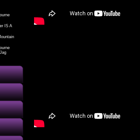
ourne
er IS A
ountain
ourne
 Jag