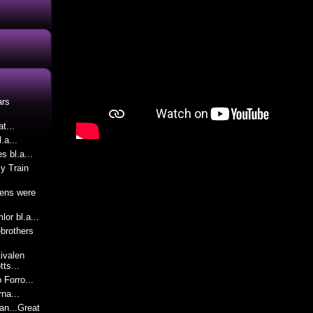
ars
t...
.a...
s bl.a...
zy Train
tens were
lor bl.a...
brothers
ivalen
ts...
Forro...
rna...
n...Great