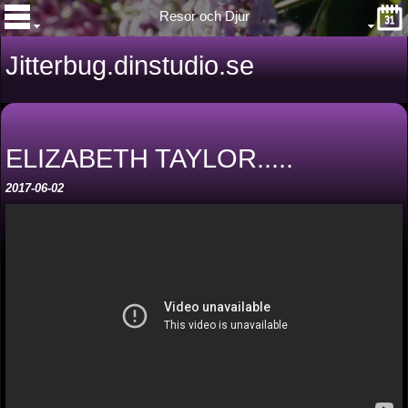
Resor och Djur
Jitterbug.dinstudio.se
ELIZABETH TAYLOR.....
2017-06-02